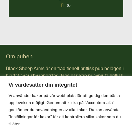
0:-
Om puben
Black Sheep Arms är en traditionell brittisk pub belägen i
hjärtat av Visby innerstad. Hos oss kan ni avnjuta brittisk
pub mat lagad från grunden. Vi är kända för vår Fish &
Vi värdesätter din integritet
Chips och även för våra hamburgare gjorda på gotländskt
Vi använder kakor på vår webbplats för att ge dig den bästa
högrev. Vi har även ett brett utbud av öl och whiskey. Vad
upplevelsen möjligt. Genom att klicka på "Acceptera alla"
sägs om lokal öl från någon av öns mikrobryggerier, eller
godkänner du användningen av alla kakor. Du kan använda
kanske en Guinness? Kom in och njut av vår härliga
"Inställningar för kakor" för att kontrollera vilka kakor som du
atmosfär som får så många gäster att komma åter och åter
tillåter.
igen.