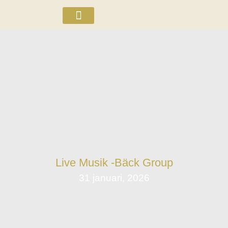
ÖL OCH WHISKEY
Live Musik -Bäck Group
31 januari, 2026