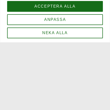
Öppettider
ACCEPTERA ALLA
Sommaröppettider:
ANPASSA
Måndag - Torsdag 16–00
Fredag - Lördag 16–01
Söndag 16-23
NEKA ALLA
Öppettider Medeltidsveckan 2-12 augusti:
mån-tors 12-00
fre 12-01
lörd 12-01
sön 12-23
Kontakt
0498-21 56 00
info@blacksheeparms.se
BOKA BORD