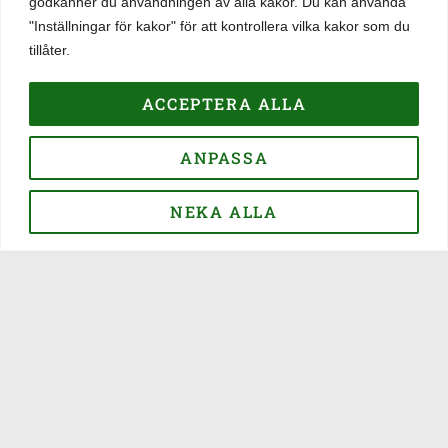
godkänner du användningen av alla kakor. Du kan använda
"Inställningar för kakor" för att kontrollera vilka kakor som du
tillåter.
Om puben
ACCEPTERA ALLA
Black Sheep Arms är en traditionell brittisk pub belägen i
hjärtat av Visby innerstad. Hos oss kan ni avnjuta brittisk
ANPASSA
pub mat lagad från grunden. Vi är kända för vår Fish &
Chips och även för våra hamburgare gjorda på gotländskt
NEKA ALLA
högrev. Vi har även ett brett utbud av öl och whiskey. Vad
sägs om lokal öl från någon av öns mikrobryggerier, eller
kanske en Guinness? Kom in och njut av vår härliga
atmosfär som får så många gäster att komma åter och åter
igen.
Öppettider
Sommaröppettider:
Måndag - Torsdag 16–00