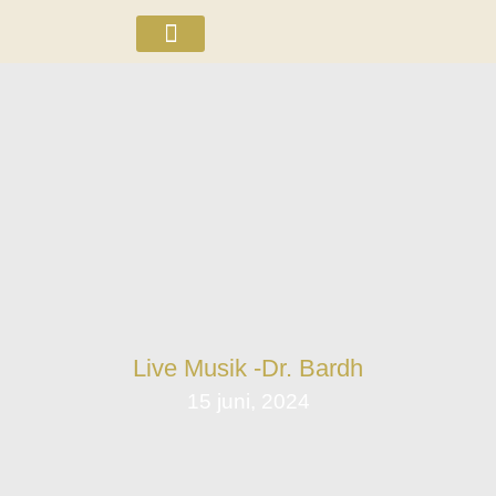
ÖL OCH WHISKEY
Live Musik -Dr. Bardh
15 juni, 2024