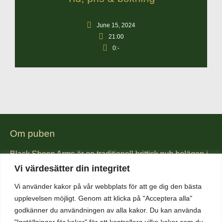
June 15, 2024
21:00
0:-
Om puben
Black Sheep Arms är en traditionell brittisk pub belägen i
hjärtat av Visby innerstad. Hos oss kan ni avnjuta brittisk
Vi värdesätter din integritet
pub mat lagad från grunden. Vi är kända för vår Fish &
Vi använder kakor på vår webbplats för att ge dig den bästa
Chips och även för våra hamburgare gjorda på gotländskt
upplevelsen möjligt. Genom att klicka på "Acceptera alla"
högrev. Vi har även ett brett utbud av öl och whiskey. Vad
godkänner du användningen av alla kakor. Du kan använda
sägs om lokal öl från någon av öns mikrobryggerier, eller
"Inställningar för kakor" för att kontrollera vilka kakor som du