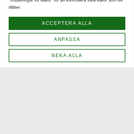
kanske en Guinness? Kom in och njut av vår härliga
tillåter.
atmosfär som får så många gäster att komma åter och åter
igen.
ACCEPTERA ALLA
Öppettider
ANPASSA
Sommaröppettider:
Måndag - Torsdag 16–00
NEKA ALLA
Fredag - Lördag 16–01
Söndag 16-23
Öppettider Medeltidsveckan 2-12 augusti:
mån-tors 12-00
fre 12-01
lörd 12-01
sön 12-23
Kontakt
0498-21 56 00