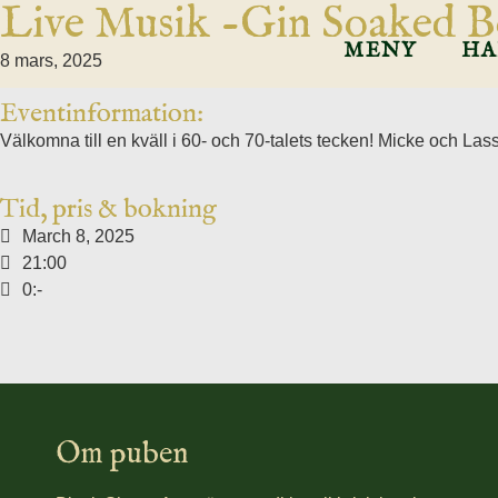
Live Musik -Gin Soaked B
MENY
HA
8 mars, 2025
Eventinformation:
Välkomna till en kväll i 60- och 70-talets tecken! Micke och Las
Tid, pris & bokning
March 8, 2025
21:00
0:-
Om puben