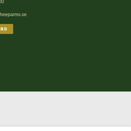
00
sheeparms.se
ORD