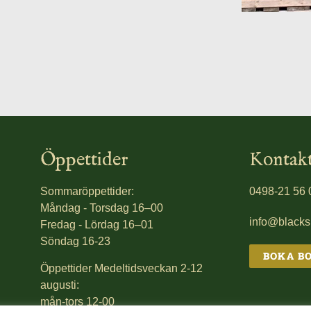
Öppettider
Kontak
Sommaröppettider:
0498-21 56 
Måndag - Torsdag 16–00
info@black
Fredag - Lördag 16–01
Söndag 16-23
BOKA B
Öppettider Medeltidsveckan 2-12
augusti:
mån-tors 12-00