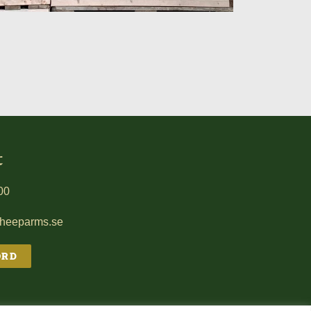
t
00
sheeparms.se
ORD