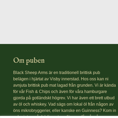
Om puben
Black Sheep Arms är en traditionell brittisk pub
belägen i hjärtat av Visby innerstad. Hos oss kan ni
avnjuta brittisk pub mat lagad från grunden. Vi är kända
för vår Fish & Chips och även för våra hamburgare
gjorda på gotländskt högrev. Vi har även ett brett utbud
av öl och whiskey. Vad sägs om lokal öl från någon av
öns mikrobryggerier, eller kanske en Guinness? Kom in
och njut av vår härliga atmosfär som får så många