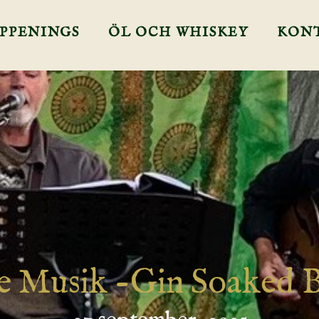
PPENINGS
ÖL OCH WHISKEY
KON
e Musik -Gin Soaked 