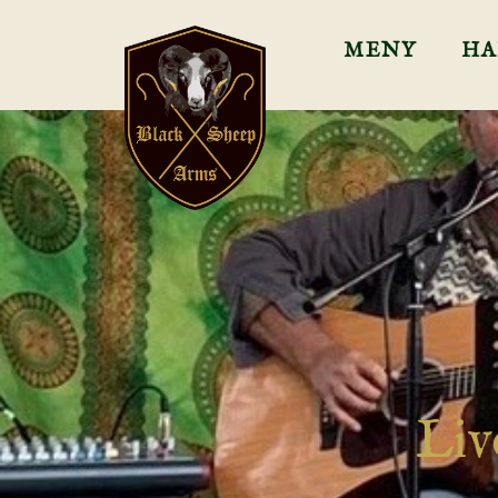
MENY
HA
Liv