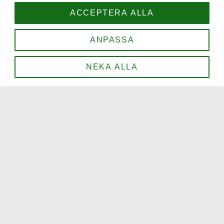
Öppettider
ACCEPTERA ALLA
Sommaröppettider:
ANPASSA
Måndag - Torsdag 16–00
Fredag - Lördag 16–01
Söndag 16-23
NEKA ALLA
Öppettider Medeltidsveckan 2-12 augusti:
mån-tors 12-00
fre 12-01
lörd 12-01
sön 12-23
Kontakt
0498-21 56 00
info@blacksheeparms.se
BOKA BORD