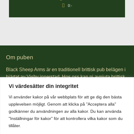
0:-
Om puben
Black Sheep Arms är en traditionell brittisk pub belägen i
hjärtat av Visby innerstad. Hos oss kan ni avnjuta brittisk
pub mat lagad från grunden. Vi är kända för vår Fish &
Vi värdesätter din integritet
Chips och även för våra hamburgare gjorda på gotländskt
Vi använder kakor på vår webbplats för att ge dig den bästa
högrev. Vi har även ett brett utbud av öl och whiskey. Vad
upplevelsen möjligt. Genom att klicka på "Acceptera alla"
sägs om lokal öl från någon av öns mikrobryggerier, eller
godkänner du användningen av alla kakor. Du kan använda
kanske en Guinness? Kom in och njut av vår härliga
"Inställningar för kakor" för att kontrollera vilka kakor som du
atmosfär som får så många gäster att komma åter och åter
tillåter.
igen.