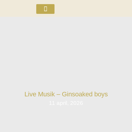
ÖL OCH WHISKEY
Live Musik – Ginsoaked boys
11 april, 2026