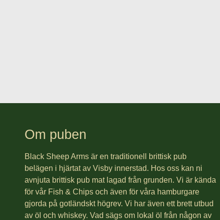
Om puben
Black Sheep Arms är en traditionell brittisk pub
belägen i hjärtat av Visby innerstad. Hos oss kan ni
avnjuta brittisk pub mat lagad från grunden. Vi är kända
för vår Fish & Chips och även för våra hamburgare
gjorda på gotländskt högrev. Vi har även ett brett utbud
av öl och whiskey. Vad sägs om lokal öl från någon av