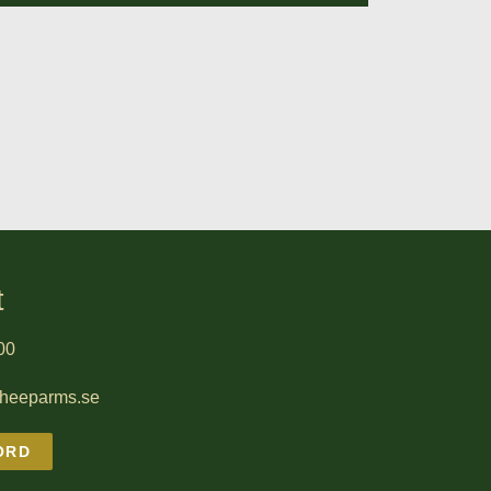
t
00
sheeparms.se
ORD