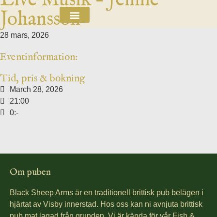
Live Musik – Jennie
Johansson
28 mars, 2026
Eventinformation:
Tid, pris & bokning
March 28, 2026
21:00
0:-
Om puben
Black Sheep Arms är en traditionell brittisk pub belägen i
hjärtat av Visby innerstad. Hos oss kan ni avnjuta brittisk
pub mat lagad från grunden. Vi är kända för vår Fish &