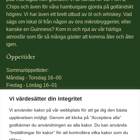
Chips och även för våra hamburgare gjorda på gotländskt
högrev. Vi har även ett brett utbud av öl och whiskey. Vad
sägs om lokal öl från någon av öns mikrobryggerier, eller
kanske en Guinness? Kom in och njut av vår härliga
atmosfär som får så många gäster att komma åter och åter
igen.
Öppettider
Sommaröppettider:
Måndag - Torsdag 16–00
Fredag - Lördag 16–01
Söndag 16-23
Vi värdesätter din integritet
Öppettider Medeltidsveckan 2-12 augusti:
Vi använder kakor på vår webbplats för att ge dig den bästa
mån-tors 12-00
upplevelsen möjligt. Genom att klicka på "Acceptera alla"
fre 12-01
godkänner du användningen av alla kakor. Du kan använda
lörd 12-01
"Inställningar för kakor" för att kontrollera vilka kakor som du
sön 12-23
tillåter.