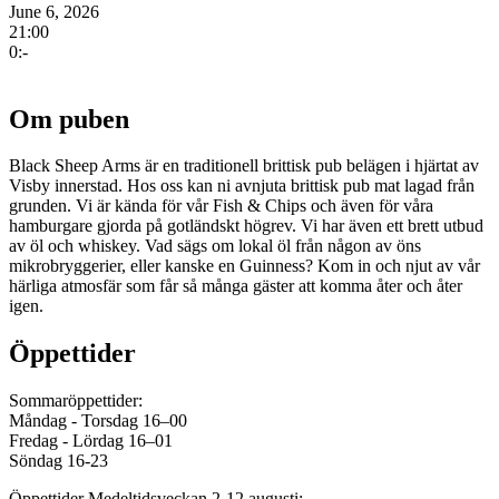
June 6, 2026
21:00
0:-
Om puben
Black Sheep Arms är en traditionell brittisk pub belägen i hjärtat av
Visby innerstad. Hos oss kan ni avnjuta brittisk pub mat lagad från
grunden. Vi är kända för vår Fish & Chips och även för våra
hamburgare gjorda på gotländskt högrev. Vi har även ett brett utbud
av öl och whiskey. Vad sägs om lokal öl från någon av öns
mikrobryggerier, eller kanske en Guinness? Kom in och njut av vår
härliga atmosfär som får så många gäster att komma åter och åter
igen.
Öppettider
Sommaröppettider:
Måndag - Torsdag 16–00
Fredag - Lördag 16–01
Söndag 16-23
Öppettider Medeltidsveckan 2-12 augusti: