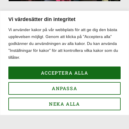
Vi värdesätter din integritet
Om puben
Vi använder kakor på vår webbplats för att ge dig den bästa
Black Sheep Arms är en traditionell brittisk pub belägen i
upplevelsen möjligt. Genom att klicka på "Acceptera alla"
hjärtat av Visby innerstad. Hos oss kan ni avnjuta brittisk
godkänner du användningen av alla kakor. Du kan använda
pub mat lagad från grunden. Vi är kända för vår Fish &
"Inställningar för kakor" för att kontrollera vilka kakor som du
Chips och även för våra hamburgare gjorda på gotländskt
tillåter.
högrev. Vi har även ett brett utbud av öl och whiskey. Vad
sägs om lokal öl från någon av öns mikrobryggerier, eller
ACCEPTERA ALLA
kanske en Guinness? Kom in och njut av vår härliga
atmosfär som får så många gäster att komma åter och åter
ANPASSA
igen.
Öppettider
NEKA ALLA
Sommaröppettider:
Måndag - Torsdag 16–00
Fredag - Lördag 16–01