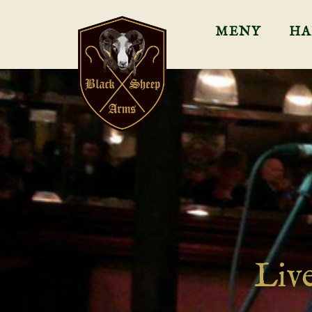
MENY
HA
Liv