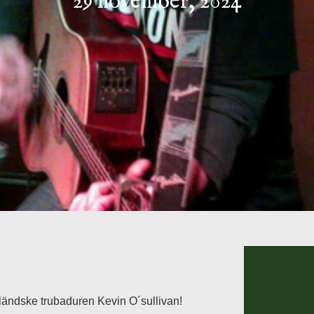
29 november, 2024
ländske trubaduren Kevin O´sullivan!