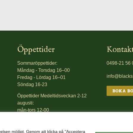
Öppettider
Kontak
Sommaröppettider:
0498-21 56 
Måndag - Torsdag 16–00
info@black
Fredag - Lördag 16–01
Söndag 16-23
BOKA B
Öppettider Medeltidsveckan 2-12
augusti:
mån-tors 12-00
fre 12-01
lörd 12-01
sön 12-23
elsen möjligt. Genom att klicka på "Acceptera