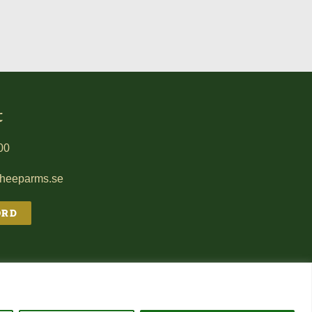
t
00
sheeparms.se
ORD