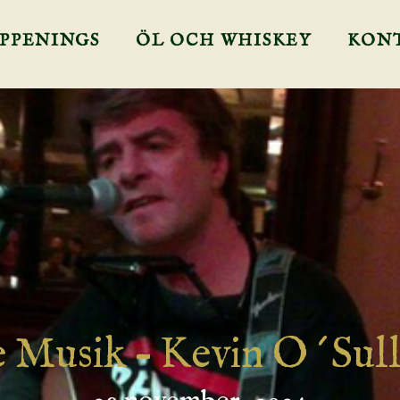
PPENINGS
ÖL OCH WHISKEY
KON
e Musik – Kevin O´Sull