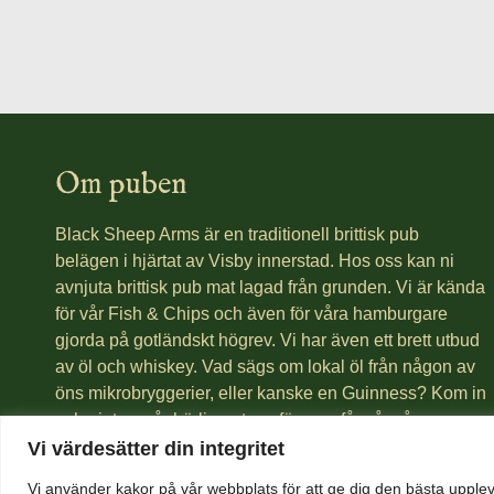
Om puben
Black Sheep Arms är en traditionell brittisk pub
belägen i hjärtat av Visby innerstad. Hos oss kan ni
avnjuta brittisk pub mat lagad från grunden. Vi är kända
för vår Fish & Chips och även för våra hamburgare
gjorda på gotländskt högrev. Vi har även ett brett utbud
av öl och whiskey. Vad sägs om lokal öl från någon av
öns mikrobryggerier, eller kanske en Guinness? Kom in
och njut av vår härliga atmosfär som får så många
gäster att komma åter och åter igen.
Vi värdesätter din integritet
Vi använder kakor på vår webbplats för att ge dig den bästa upplev