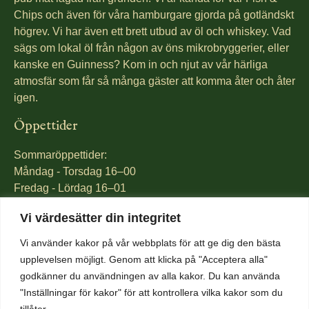
Chips och även för våra hamburgare gjorda på gotländskt
högrev. Vi har även ett brett utbud av öl och whiskey. Vad
sägs om lokal öl från någon av öns mikrobryggerier, eller
kanske en Guinness? Kom in och njut av vår härliga
atmosfär som får så många gäster att komma åter och åter
igen.
Öppettider
Sommaröppettider:
Måndag - Torsdag 16–00
Fredag - Lördag 16–01
Söndag 16-23
Vi värdesätter din integritet
Öppettider Medeltidsveckan 2-12 augusti:
Vi använder kakor på vår webbplats för att ge dig den bästa
mån-tors 12-00
upplevelsen möjligt. Genom att klicka på "Acceptera alla"
fre 12-01
godkänner du användningen av alla kakor. Du kan använda
lörd 12-01
"Inställningar för kakor" för att kontrollera vilka kakor som du
sön 12-23
tillåter.