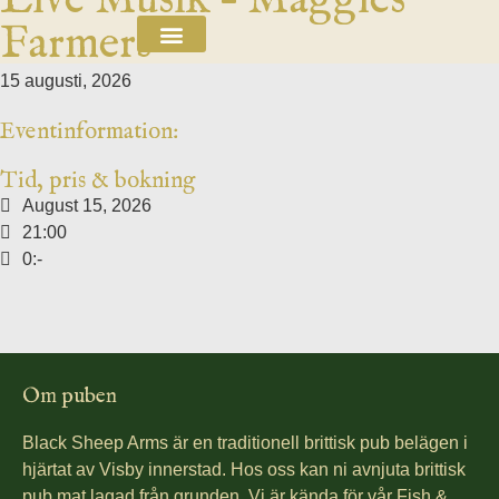
Live Musik – Maggies
Farmers
15 augusti, 2026
Eventinformation:
Tid, pris & bokning
August 15, 2026
21:00
0:-
Om puben
Black Sheep Arms är en traditionell brittisk pub belägen i
hjärtat av Visby innerstad. Hos oss kan ni avnjuta brittisk
pub mat lagad från grunden. Vi är kända för vår Fish &