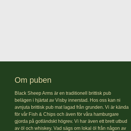
Om puben
Black Sheep Arms är en traditionell brittisk pub
belägen i hjärtat av Visby innerstad. Hos oss kan ni
avnjuta brittisk pub mat lagad från grunden. Vi är kända
för vår Fish & Chips och även för våra hamburgare
gjorda på gotländskt högrev. Vi har även ett brett utbud
av öl och whiskey. Vad sägs om lokal öl från någon av