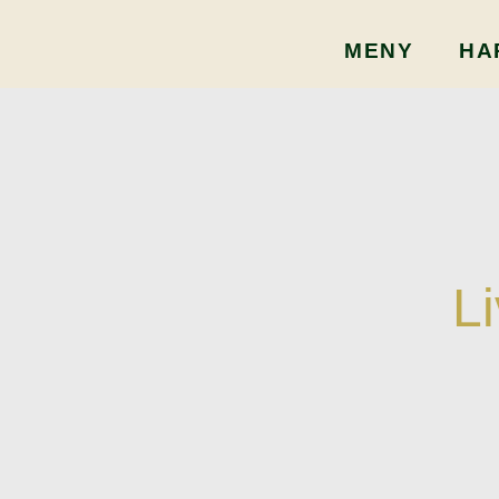
MENY
HA
L