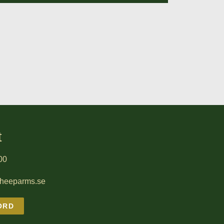
t
00
sheeparms.se
ORD