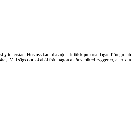
 Visby innerstad. Hos oss kan ni avnjuta brittisk pub mat lagad från gru
iskey. Vad sägs om lokal öl från någon av öns mikrobryggerier, eller k