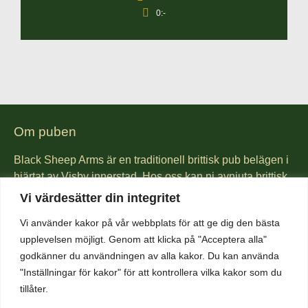
0:-
Om puben
Black Sheep Arms är en traditionell brittisk pub belägen i
hjärtat av Visby innerstad. Hos oss kan ni avnjuta brittisk
pub mat lagad från grunden. Vi är kända för vår Fish &
Vi värdesätter din integritet
Chips och även för våra hamburgare gjorda på gotländskt
Vi använder kakor på vår webbplats för att ge dig den bästa
högrev. Vi har även ett brett utbud av öl och whiskey. Vad
upplevelsen möjligt. Genom att klicka på "Acceptera alla"
sägs om lokal öl från någon av öns mikrobryggerier, eller
godkänner du användningen av alla kakor. Du kan använda
kanske en Guinness? Kom in och njut av vår härliga
"Inställningar för kakor" för att kontrollera vilka kakor som du
atmosfär som får så många gäster att komma åter och åter
tillåter.
igen.