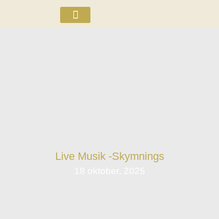
ÖL OCH WHISKEY
Live Musik -Skymnings
18 oktober, 2025