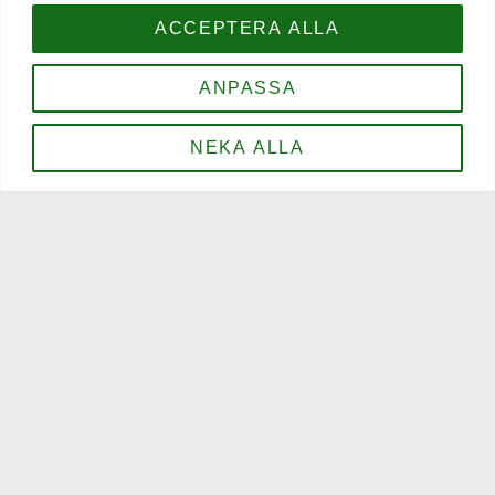
Öppettider
ACCEPTERA ALLA
Sommaröppettider:
ANPASSA
Måndag - Torsdag 16–00
Fredag - Lördag 16–01
Söndag 16-23
NEKA ALLA
Öppettider Medeltidsveckan 2-12 augusti:
mån-tors 12-00
fre 12-01
lörd 12-01
sön 12-23
Kontakt
0498-21 56 00
info@blacksheeparms.se
BOKA BORD