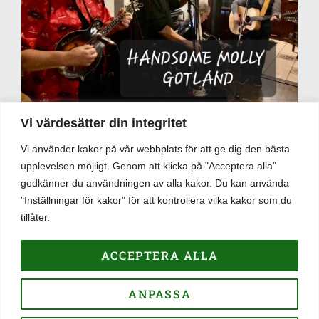
Vi värdesätter din integritet
Vi använder kakor på vår webbplats för att ge dig den bästa
upplevelsen möjligt. Genom att klicka på "Acceptera alla"
Om puben
godkänner du användningen av alla kakor. Du kan använda
"Inställningar för kakor" för att kontrollera vilka kakor som du
Black Sheep Arms är en traditionell brittisk pub belägen i
tillåter.
hjärtat av Visby innerstad. Hos oss kan ni avnjuta brittisk
pub mat lagad från grunden. Vi är kända för vår Fish &
Chips och även för våra hamburgare gjorda på gotländskt
ACCEPTERA ALLA
högrev. Vi har även ett brett utbud av öl och whiskey. Vad
sägs om lokal öl från någon av öns mikrobryggerier, eller
ANPASSA
kanske en Guinness? Kom in och njut av vår härliga