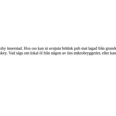
 Visby innerstad. Hos oss kan ni avnjuta brittisk pub mat lagad från gru
iskey. Vad sägs om lokal öl från någon av öns mikrobryggerier, eller k